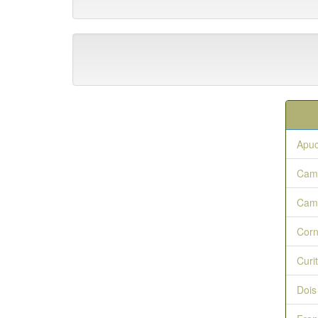
Apu
Cam
Cam
Corn
Curi
Dois