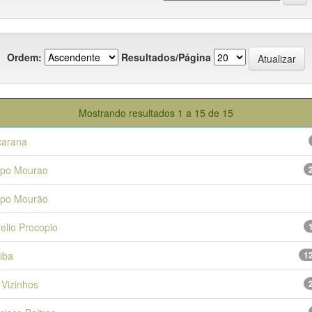
Ordem:
Resultados/Página
Mostrando resultados 1 a 15 de 15
carana
po Mourao
po Mourão
elio Procopio
tiba
1
 Vizinhos