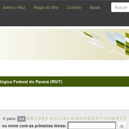
Sobre o Riut
Mapa do Site
Contato
Ajuda
lógica Federal do Paraná (RIUT)
Ir para:
A
B
C
D
E
F
G
H
I
J
K
L
M
N
O
P
Q
R
S
T
U
V
W
X
Y
Z
0-9
ou entre com as primeiras letras: