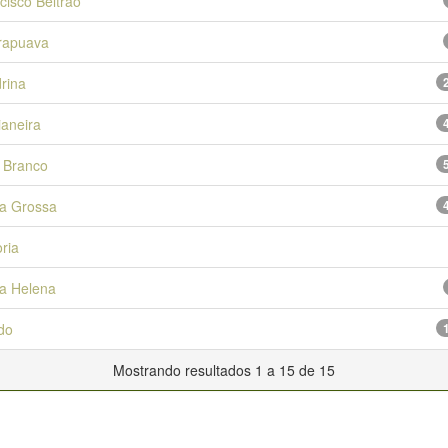
cisco Beltrao
rapuava
rina
aneira
 Branco
a Grossa
oria
a Helena
do
Mostrando resultados 1 a 15 de 15