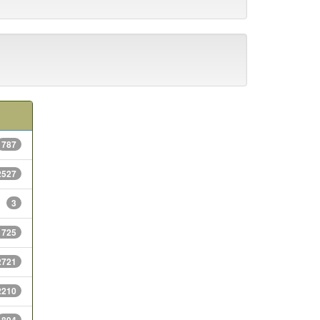
787
2527
3
1725
2721
2210