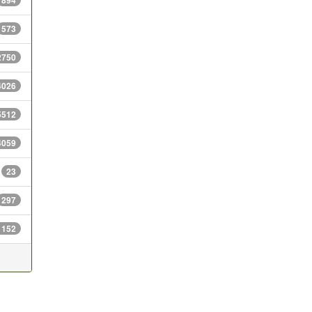
894
573
2750
4026
5512
4059
23
297
1152