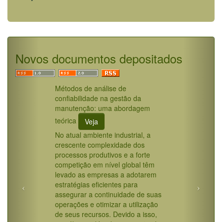
Novos documentos depositados
Métodos de análise de
confiabilidade na gestão da
manutenção: uma abordagem
teórica
Veja
No atual ambiente industrial, a
crescente complexidade dos
processos produtivos e a forte
competição em nível global têm
levado as empresas a adotarem
estratégias eficientes para
assegurar a continuidade de suas
operações e otimizar a utilização
de seus recursos. Devido a isso,