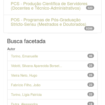
PCS - Produção Científica de Servidores
(Docentes e Técnico-Administrativos)
523
POS - Programas de Pós-Graduação
Stricto-Sensu (Mestrados e Doutorados)
9286
Busca facetada
Autor
Torino, Emanuelle
46
Vidotti, Silvana Aparecida Borset...
25
Vieira Neto, Hugo
25
Fabrício Filho, João
23
Torino, Lígia Patrícia
22
Dutra, Alessandra
14