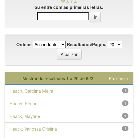
W
X
Y
Z
ou entre com as primeiras letras:
Ordem:
Resultados/Página
Mostrando resultados 1 a 20 de 622
Próximo >
Haach, Carolina Meira
1
Haach, Renan
1
Haack, Mayane
1
Haack, Vanessa Cristina
1