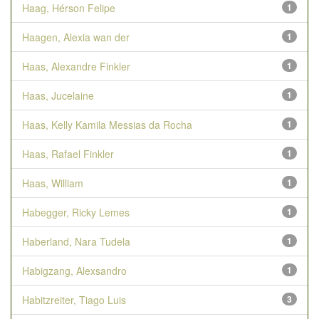
Haag, Hérson Felipe
1
Haagen, Alexia wan der
1
Haas, Alexandre Finkler
1
Haas, Jucelaine
1
Haas, Kelly Kamila Messias da Rocha
1
Haas, Rafael Finkler
1
Haas, William
1
Habegger, Ricky Lemes
1
Haberland, Nara Tudela
1
Habigzang, Alexsandro
1
Habitzreiter, Tiago Luis
3