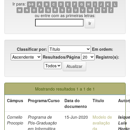
Ir para:
0-9
A
B
C
D
E
F
G
H
I
J
K
L
M
N
O
P
Q
R
S
T
U
V
W
X
Y
Z
ou entre com as primeiras letras:
Classificar por:
Em ordem:
Resultados/Página
Registro(s):
Mostrando resultados 1 a 1 de 1
Câmpus
Programa/Curso
Data do
Título
Autor
documento
Cornelio
Programa de
15-Jun-2020
Modelo de
Isique
Procopio
Pós-Graduação
avaliação
Luis
em Informática
da
Horác