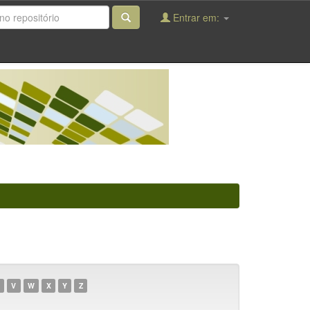
Entrar em:
V
W
X
Y
Z