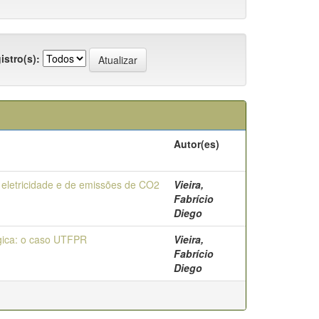
istro(s):
Autor(es)
 eletricidade e de emissões de CO2
Vieira,
Fabrício
Diego
ógica: o caso UTFPR
Vieira,
Fabrício
Diego