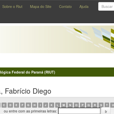
Sobre o Riut
Mapa do Site
Contato
Ajuda
lógica Federal do Paraná (RIUT)
, Fabrício Diego
C
D
E
F
G
H
I
J
K
L
M
N
O
P
Q
R
S
T
U
ou entre com as primeiras letras: