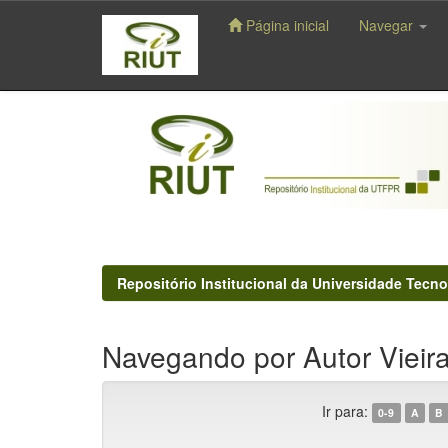
Página inicial
Navegar
Skip
navigation
Repositório Institucional da Universidade Tecno
Navegando por Autor Vieira
Ir para:
0-9
A
B