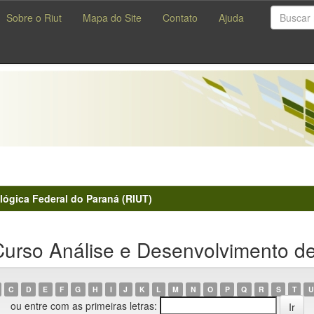
Sobre o Riut
Mapa do Site
Contato
Ajuda
lógica Federal do Paraná (RIUT)
urso Análise e Desenvolvimento d
C
D
E
F
G
H
I
J
K
L
M
N
O
P
Q
R
S
T
U
ou entre com as primeiras letras: