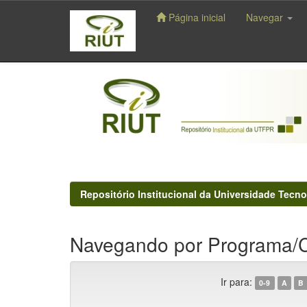
Página inicial
Navegar
Skip
navigation
Repositório Institucional da Universidade Tecno
Navegando por Programa/C
Ir para:
0-9
A
B