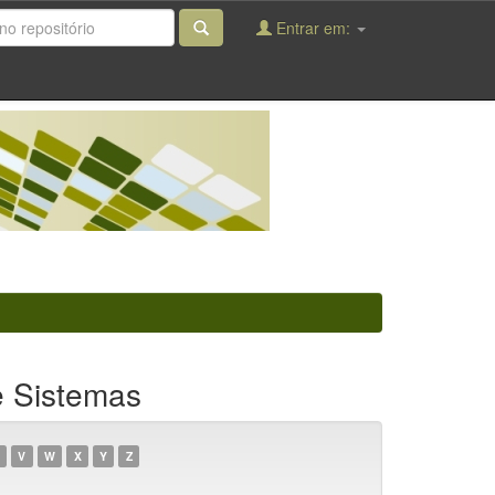
Entrar em:
e Sistemas
V
W
X
Y
Z