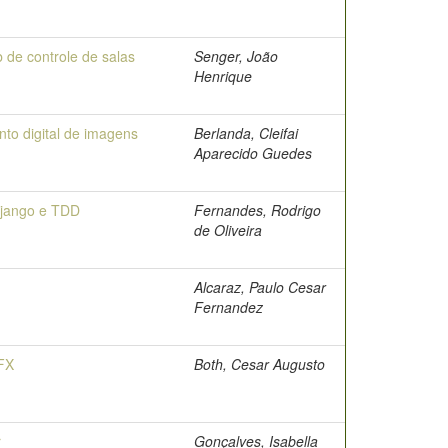
 de controle de salas
Senger, João
Henrique
to digital de imagens
Berlanda, Cleifai
Aparecido Guedes
Django e TDD
Fernandes, Rodrigo
de Oliveira
Alcaraz, Paulo Cesar
Fernandez
aFX
Both, Cesar Augusto
r
Gonçalves, Isabella