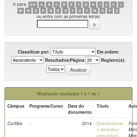
Ir para:
0-9
A
B
C
D
E
F
G
H
I
J
K
L
M
N
O
P
Q
R
S
T
U
V
W
X
Y
Z
ou entre com as primeiras letras:
Classificar por:
Em ordem:
Resultados/Página
Registro(s):
Mostrando resultados 1 a 1 de 1
Câmpus
Programa/Curso
Data do
Título
Aut
documento
Curitiba
-
2014
Desvendando
Font
o simbólico:
Môn
uma leitura
Mel