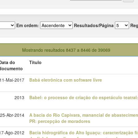
Em ordem:
Resultados/Página
Reg
Mostrando resultados 8437 a 8446 de 39069
Data do
Título
documento
11-Mai-2017
Babá eletrônica com software livre
2013
Babel: o processo de criação do espetáculo teatral
25-Abr-2014
A bacia do Rio Capivara, manancial de abastecime
PR: percepção de moradores
17-Ago-2012
Bacia hidrográfica do Alto Iguaçu: caracterização f