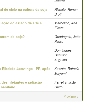
Duarte
al de ciclo na cultura da soja
Rissato, Renan
Broti
liação do estado da arte e
Marcelino, Ana
Flavia
marrom-da-soja?
Guadagnin, João
Pedro
Domingues,
Denilson
Augusto
 Ribeirão Jacutinga - PR, após
Kawata, Rafaela
Mayumi
, desinfetantes e radiação
Ferreira, João
 sanitário
Cairo
Próximo >