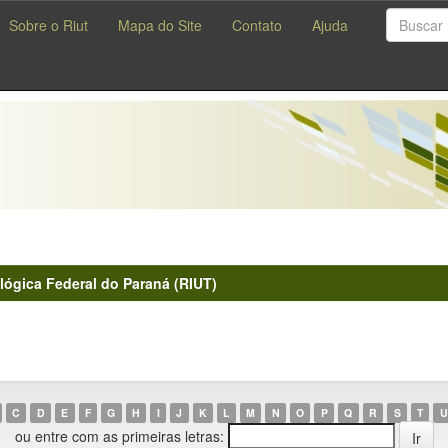
Sobre o Riut
Mapa do Site
Contato
Ajuda
lógica Federal do Paraná (RIUT)
C
D
E
F
G
H
I
J
K
L
M
N
O
P
Q
R
S
T
U
ou entre com as primeiras letras: