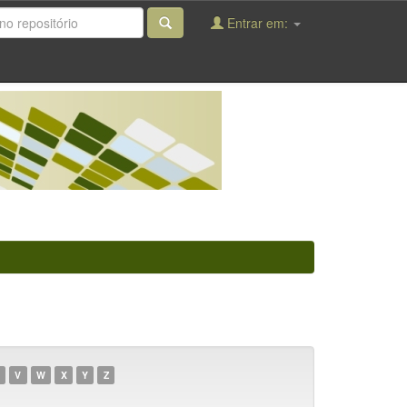
Entrar em:
V
W
X
Y
Z