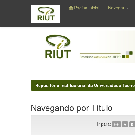
Página inicial
Navegar
Skip
navigation
Repositório Institucional da Universidade Tecno
Navegando por Título
Ir para:
0-9
A
B