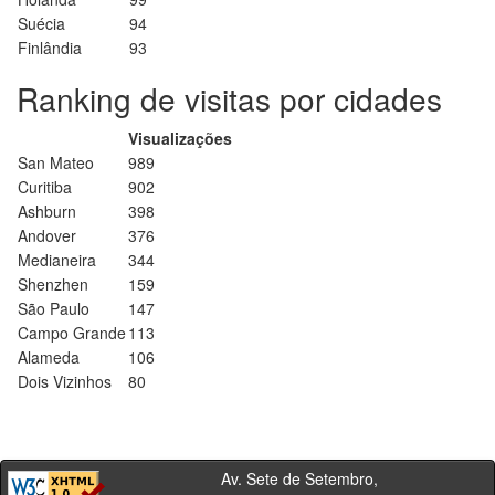
Suécia
94
Finlândia
93
Ranking de visitas por cidades
Visualizações
San Mateo
989
Curitiba
902
Ashburn
398
Andover
376
Medianeira
344
Shenzhen
159
São Paulo
147
Campo Grande
113
Alameda
106
Dois Vizinhos
80
Av. Sete de Setembro,