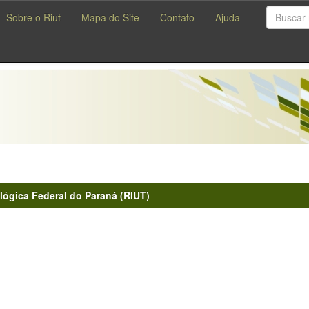
Sobre o Riut
Mapa do Site
Contato
Ajuda
lógica Federal do Paraná (RIUT)