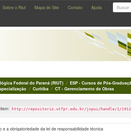
Sobre o Riut
Mapa do Site
Contato
Ajuda
lógica Federal do Paraná (RIUT)
ESP - Cursos de Pós-Graduaçã
specialização
Curitiba
CT - Gerenciamento de Obras
 item:
http://repositorio.utfpr.edu.br/jspui/handle/1/1912
 e a obrigatoriedade da lei de responsabilidade técnica