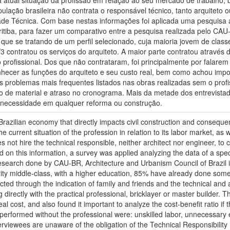
 a atual situação da profissão em relação ao seu mercado de trabalho
ação brasileira não contrata o responsável técnico, tanto arquiteto o
ade Técnica. Com base nestas informações foi aplicada uma pesquisa 
uritiba, para fazer um comparativo entre a pesquisa realizada pelo CA
que se tratando de um perfil selecionado, cuja maioria jovem de clas
 contratou os serviços do arquiteto. A maior parte contratou através d
 profissional. Dos que não contrataram, foi principalmente por falarem 
ecer as funções do arquiteto e seu custo real, bem como achou import
Os problemas mais frequentes listados nas obras realizadas sem o profi
o de material e atraso no cronograma. Mais da metade dos entrevist
 necessidade em qualquer reforma ou construção.
e Brazilian economy that directly impacts civil construction and conseque
 current situation of the profession in relation to its labor market, as w
 not hire the technical responsible, neither architect nor engineer, to c
on this information, a survey was applied analyzing the data of a specifi
earch done by CAU-BR, Architecture and Urbanism Council of Brazil in 
rity middle-class, with a higher education, 85% have already done some 
acted through the indication of family and friends and the technical an
ing directly with the practical professional, bricklayer or master builder
real cost, and also found it important to analyze the cost-benefit ratio i
s performed without the professional were: unskilled labor, unnecessary
erviewees are unaware of the obligation of the Technical Responsibility 