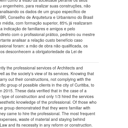
, bem como a visão da sociedade perante os seus
u engenheiro, para realizar suas construções, não
analisando os dados de um grupo específico de
U-BR, Conselho de Arquitetura e Urbanismo do Brasil
se média, com formação superior, 85% já realizaram
a indicação de familiares e amigos e pelo
direto com o profissional prático, pedreiro ou mestre
ante analisar a relação custo benefício caso
ssional foram: a mão de obra não qualificada, os
ados desconhecem a obrigatoriedade da Lei de
ntly the professional services of Architects and
ell as the society's view of its services. Knowing that
arry out their constructions, not complying with the
c group of possible clients in the city of Curitiba, to
2015. These data verified that in the case of a
type of construction and only 1/3 hired the services
d aesthetic knowledge of the professional. Of those who
. The group demonstrated that they were familiar with
f they came to hire the professional. The most frequent
 expenses, waste of material and staying behind
Law and its necessity in any reform or construction.