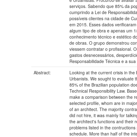
e Urbanistas. Procurou-se avaliar
serviços. Sabendo que 85% da popul
cumprindo a Lei de Responsabilid
possíveis clientes na cidade de C
em 2015. Esses dados verificaram 
algum tipo de obra e apenas um 1/3
conhecimento técnico e estético do
de obras. O grupo demonstrou conh
viessem contratar o profissional. 
gastos desnecessários, desperdíci
Responsabilidade Técnica e a sua
Abstract:
Looking at the current crisis in th
Urbanists. We sought to evaluate the
85% of the Brazilian population does
Technical Responsibility Law. Based 
make a comparison between the res
selected profile, whom are in majo
of an architect. The majority contr
did not hire, it was mainly for talk
the architect's functions and their 
problems listed in the contruction
schedule. More than half of the int