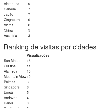
Alemanha
9
Canadá
7
Japão
7
Cingapura
6
Vietnã
6
China
5
Austrália
3
Ranking de visitas por cidades
Visualizações
San Mateo
18
Curitiba
11
Alameda
10
Mountain View
10
Palmas
6
Singapore
6
Umeå
5
Andover
4
Hanoi
3