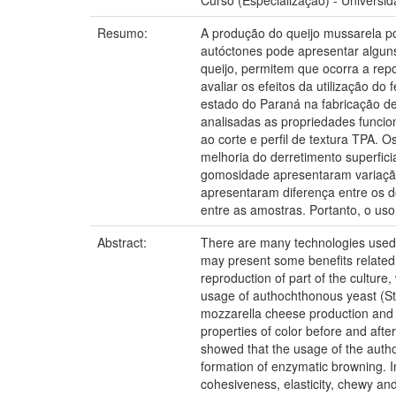
Curso (Especialização) - Universi
Resumo:
A produção do queijo mussarela pos
autóctones pode apresentar alguns 
queijo, permitem que ocorra a repo
avaliar os efeitos da utilização do
estado do Paraná na fabricação d
analisadas as propriedades funcion
ao corte e perfil de textura TPA. 
melhoria do derretimento superfic
gomosidade apresentaram variação 
apresentaram diferença entre os d
entre as amostras. Portanto, o uso
Abstract:
There are many technologies used 
may present some benefits related 
reproduction of part of the culture
usage of authochthonous yeast (Str
mozzarella cheese production and a
properties of color before and afte
showed that the usage of the autho
formation of enzymatic browning. 
cohesiveness, elasticity, chewy an