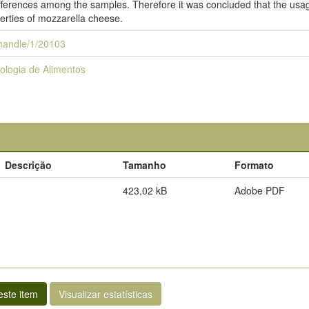
ifferences among the samples. Therefore it was concluded that the usa
erties of mozzarella cheese.
i/handle/1/20103
ologia de Alimentos
Descrição
Tamanho
Formato
423,02 kB
Adobe PDF
ste item
Visualizar estatísticas