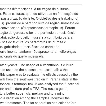
mentos diferenciados. A utilização de culturas
 Estas culturas, quando utilizadas na fabricação de
asteurização do leite. O objetivo deste trabalho foi
us), produzido a partir do leite da região sudoeste do
 convencional (Streptococcus termophilus). Foram
ração de gordura e textura por meio de resistência
fabricação do queijo mussarela contribuiu para a
lises de textura, os parâmetros de dureza e
tigabilidade e resistência ao corte não
 derretimento também não apresentaram diferenças
ncionais do queijo mussarela.
ated yeasts. The usage of autochthonous culture
when used on the cheese production, allow the
 this paper was to evaluate the effects caused by the
ilk from the southwest region in Paraná state in the
ococcus termophilus). It was analyzed the functional
ear and texture profile TPA. The results gotten
 a better superficial melting and to a minor
ed a variation among the samples, however the
two treatments. The fat separation and color before