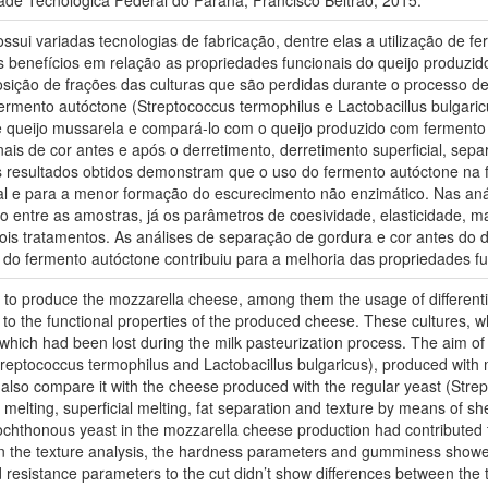
dade Tecnológica Federal do Paraná, Francisco Beltrão, 2015.
sui variadas tecnologias de fabricação, dentre elas a utilização de fer
benefícios em relação as propriedades funcionais do queijo produzido.
sição de frações das culturas que são perdidas durante o processo de p
 fermento autóctone (Streptococcus termophilus e Lactobacillus bulgaric
e queijo mussarela e compará-lo com o queijo produzido com fermento
ais de cor antes e após o derretimento, derretimento superficial, sepa
Os resultados obtidos demonstram que o uso do fermento autóctone na 
ial e para a menor formação do escurecimento não enzimático. Nas aná
entre as amostras, já os parâmetros de coesividade, elasticidade, mas
ois tratamentos. As análises de separação de gordura e cor antes do
 do fermento autóctone contribuiu para a melhoria das propriedades fu
to produce the mozzarella cheese, among them the usage of differenti
to the functional properties of the produced cheese. These cultures, 
, which had been lost during the milk pasteurization process. The aim of
eptococcus termophilus and Lactobacillus bulgaricus), produced with m
lso compare it with the cheese produced with the regular yeast (Strept
r melting, superficial melting, fat separation and texture by means of sh
chthonous yeast in the mozzarella cheese production had contributed to
In the texture analysis, the hardness parameters and gumminess show
d resistance parameters to the cut didn’t show differences between the 