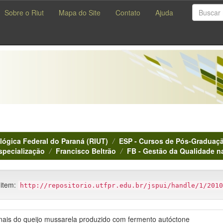
Sobre o Riut
Mapa do Site
Contato
Ajuda
lógica Federal do Paraná (RIUT)
ESP - Cursos de Pós-Graduaçã
specialização
Francisco Beltrão
FB - Gestão da Qualidade n
 item:
http://repositorio.utfpr.edu.br/jspui/handle/1/2010
nais do queijo mussarela produzido com fermento autóctone