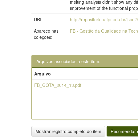
melting analysis didn’t show any d
improvement of the functional prop
URI:
http://repositorio.utfpr.edu.br/jspu
Aparece nas
FB - Gestão da Qualidade na Tecn
coleções:
Arquivos associados a este item:
Arquivo
FB_GQTA_2014_13.pdf
Mostrar registro completo do item
Recomendar e