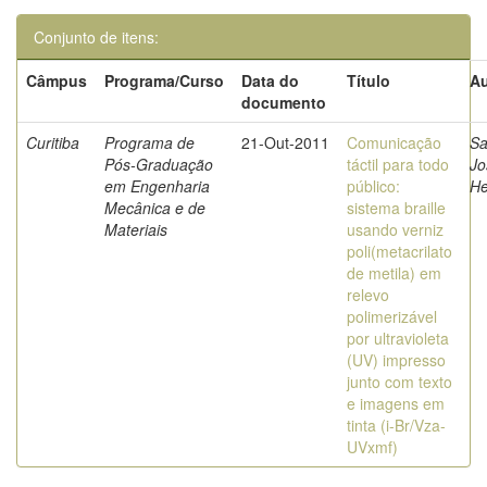
Conjunto de itens:
Câmpus
Programa/Curso
Data do
Título
Au
documento
Curitiba
Programa de
21-Out-2011
Comunicação
Sa
Pós-Graduação
táctil para todo
Jo
em Engenharia
público:
He
Mecânica e de
sistema braille
Materiais
usando verniz
poli(metacrilato
de metila) em
relevo
polimerizável
por ultravioleta
(UV) impresso
junto com texto
e imagens em
tinta (i-Br/Vza-
UVxmf)