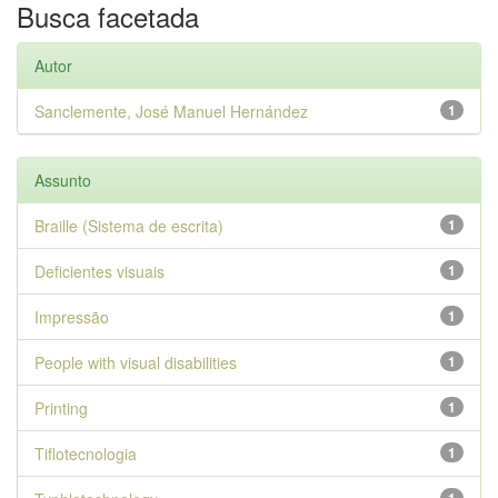
Busca facetada
Autor
Sanclemente, José Manuel Hernández
1
Assunto
Braille (Sistema de escrita)
1
Deficientes visuais
1
Impressão
1
People with visual disabilities
1
Printing
1
Tiflotecnologia
1