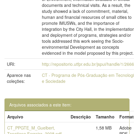
documents and technical visits. As a result, the
study showed a lack of commitment, material,
human and financial resources of small cities to
promote IMUSWs, and the importance of
integration by the City Hall, in the implementatio
and deployment of programs, strategies and/or
tools addressed this work seeing the Socio-
environmental Development as concepts
evidenced in the model proposed by this project.
URI:
http://repositorio.utfpr.edu.br/jspui/handle/1/266
Aparece nas
CT - Programa de Pós-Graduação em Tecnolog
coleções:
e Sociedade
Arquivos associados a este item:
Arquivo
Descrição
Tamanho
Format
CT_PPGTE_M_Guelbert,
1,58 MB
Adobe
Tanatiana Ferreira_2008.pdf
PDF