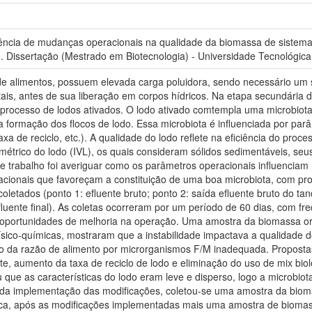
ência de mudanças operacionais na qualidade da biomassa de sistema 
3. Dissertação (Mestrado em Biotecnologia) - Universidade Tecnológic
 de alimentos, possuem elevada carga poluidora, sendo necessário um 
is, antes de sua liberação em corpos hídricos. Na etapa secundária 
 processo de lodos ativados. O lodo ativado comtempla uma microbiot
a formação dos flocos de lodo. Essa microbiota é influenciada por par
taxa de reciclo, etc.). A qualidade do lodo reflete na eficiência do pro
métrico do lodo (IVL), os quais consideram sólidos sedimentáveis, seus
ste trabalho foi averiguar como os parâmetros operacionais influencia
ionais que favoreçam a constituição de uma boa microbiota, com proce
letados (ponto 1: efluente bruto; ponto 2: saída efluente bruto do tanq
luente final). As coletas ocorreram por um período de 60 dias, com freq
oportunidades de melhoria na operação. Uma amostra da biomassa oriu
físico-químicas, mostraram que a instabilidade impactava a qualidade 
ão da razão de alimento por microrganismos F/M inadequada. Proposta
te, aumento da taxa de reciclo de lodo e eliminação do uso de mix bio
u que as características do lodo eram leve e disperso, logo a microbi
 da implementação das modificações, coletou-se uma amostra da biom
ca, após as modificações implementadas mais uma amostra de biomassa