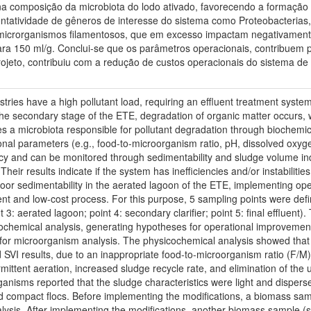
na composição da microbiota do lodo ativado, favorecendo a formação 
atividade de gêneros de interesse do sistema como Proteobacterias, A
icrorganismos filamentosos, que em excesso impactam negativamente 
ara 150 ml/g. Conclui-se que os parâmetros operacionais, contribuem
ojeto, contribuiu com a redução de custos operacionais do sistema de
ustries have a high pollutant load, requiring an effluent treatment sys
n the secondary stage of the ETE, degradation of organic matter occurs,
s a microbiota responsible for pollutant degradation through biochemica
onal parameters (e.g., food-to-microorganism ratio, pH, dissolved oxygen 
ency and can be monitored through sedimentability and sludge volume ind
. Their results indicate if the system has inefficiencies and/or instabiliti
oor sedimentability in the aerated lagoon of the ETE, implementing op
ient and low-cost process. For this purpose, 5 sampling points were defin
t 3: aerated lagoon; point 4: secondary clarifier; point 5: final effluent
cochemical analysis, generating hypotheses for operational improvemen
or microorganism analysis. The physicochemical analysis showed that in
 SVI results, due to an inappropriate food-to-microorganism ratio (F/M
mittent aeration, increased sludge recycle rate, and elimination of the 
ganisms reported that the sludge characteristics were light and disperse
nd compact flocs. Before implementing the modifications, a biomass sa
ysis. After implementing the modifications, another biomass sample (sa