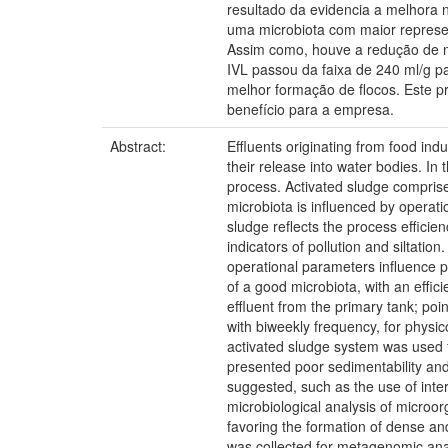
resultado da evidencia a melhora 
uma microbiota com maior represent
Assim como, houve a redução de m
IVL passou da faixa de 240 ml/g p
melhor formação de flocos. Este pr
benefício para a empresa.
Abstract:
Effluents originating from food ind
their release into water bodies. I
process. Activated sludge comprise
microbiota is influenced by operati
sludge reflects the process effici
indicators of pollution and siltation
operational parameters influence p
of a good microbiota, with an effic
effluent from the primary tank; poin
with biweekly frequency, for physi
activated sludge system was used f
presented poor sedimentability and
suggested, such as the use of inter
microbiological analysis of microor
favoring the formation of dense a
was collected for metagenomic anal