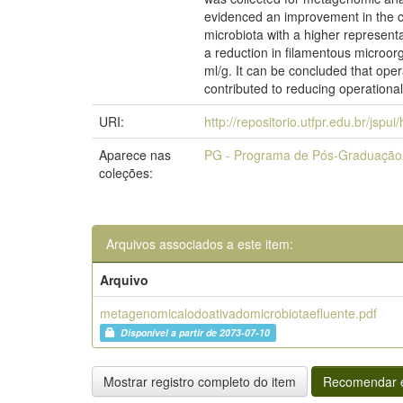
evidenced an improvement in the co
microbiota with a higher representa
a reduction in filamentous microor
ml/g. It can be concluded that oper
contributed to reducing operational
URI:
http://repositorio.utfpr.edu.br/jspu
Aparece nas
PG - Programa de Pós-Graduação 
coleções:
Arquivos associados a este item:
Arquivo
metagenomicalodoativadomicrobiotaefluente.pdf
Disponível a partir de 2073-07-10
Mostrar registro completo do item
Recomendar e