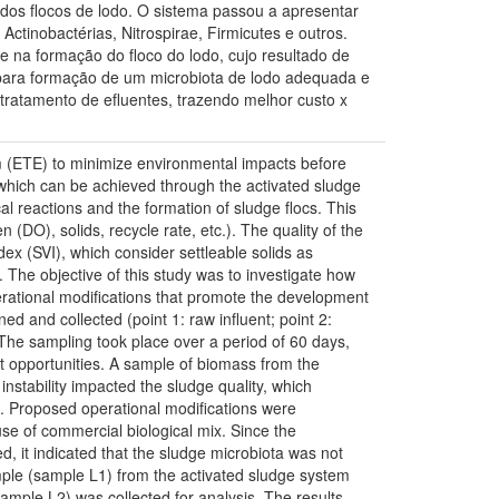
dos flocos de lodo. O sistema passou a apresentar
ctinobactérias, Nitrospirae, Firmicutes e outros.
na formação do floco do lodo, cujo resultado de
 para formação de um microbiota de lodo adequada e
 tratamento de efluentes, trazendo melhor custo x
tem (ETE) to minimize environmental impacts before
 which can be achieved through the activated sludge
l reactions and the formation of sludge flocs. This
(DO), solids, recycle rate, etc.). The quality of the
ex (SVI), which consider settleable solids as
es. The objective of this study was to investigate how
erational modifications that promote the development
ed and collected (point 1: raw influent; point 2:
). The sampling took place over a period of 60 days,
t opportunities. A sample of biomass from the
stability impacted the sludge quality, which
). Proposed operational modifications were
use of commercial biological mix. Since the
d, it indicated that the sludge microbiota was not
mple (sample L1) from the activated sludge system
mple L2) was collected for analysis. The results