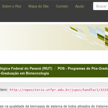
Sobre o Riut
Mapa do Site
Contato
Ajuda
lógica Federal do Paraná (RIUT)
POS - Programas de Pós-Gradu
s-Graduação em Biotecnologia
 item:
http://repositorio.utfpr.edu.br/jspui/handle/1/3223
is na qualidade da biomassa de sistema de lodos ativados do tratamen