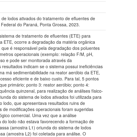
de lodos ativados do tratamento de efluentes de
a Federal do Paraná, Ponta Grossa, 2023.
sistema de tratamento de efluentes (ETE) para
da ETE, ocorre a degradação da matéria orgânica
a que é responsável pela degradação dos poluentes
âmetros operacionais (exemplo: relação F/M, pH,
cesso e pode ser monitorada através da
 resultados indicam se o sistema possui ineficiências
m na má sedimentabilidade na reator aeróbio da ETE,
sso eficiente e de baixo custo. Para tal, 5 pontos
ue primário; ponto 3: reator aeróbio; ponto 4:
uência quinzenal, para realização de análises físico-
nda do sistema de lodos ativados foi utilizada para
do lodo, que apresentava resultados ruins de
s de modificações operacionais foram sugeridas
lógico comercial. Uma vez que a análise
ota do lodo não estava favorecendo a formação de
assa (amostra L1) oriunda do sistema de lodos
 (amostra L2) foi coletada para análise. O