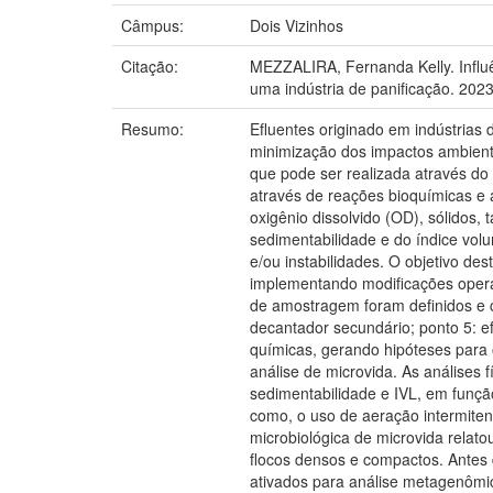
Câmpus:
Dois Vizinhos
Citação:
MEZZALIRA, Fernanda Kelly. Influ
uma indústria de panificação. 202
Resumo:
Efluentes originado em indústrias
minimização dos impactos ambienta
que pode ser realizada através do
através de reações bioquímicas e 
oxigênio dissolvido (OD), sólidos, 
sedimentabilidade e do índice volu
e/ou instabilidades. O objetivo de
implementando modificações operac
de amostragem foram definidos e co
decantador secundário; ponto 5: ef
químicas, gerando hipóteses para 
análise de microvida. As análises 
sedimentabilidade e IVL, em funç
como, o uso de aeração intermiten
microbiológica de microvida relato
flocos densos e compactos. Antes
ativados para análise metagenômi