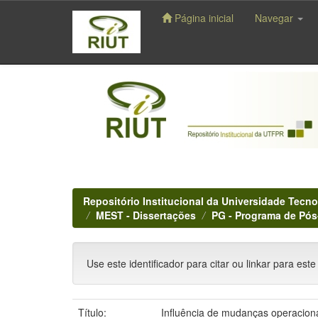
Página inicial
Navegar
Skip
navigation
Repositório Institucional da Universidade Tecno
MEST - Dissertações
PG - Programa de Pó
Use este identificador para citar ou linkar para este
Título:
Influência de mudanças operaciona