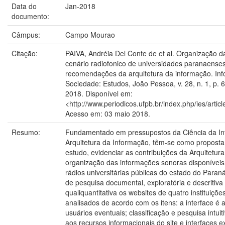
Data do
Jan-2018
documento:
Câmpus:
Campo Mourao
Citação:
PAIVA, Andréia Del Conte de et al. Organização d
cenário radiofonico de universidades paranaenses
recomendações da arquitetura da informação. In
Sociedade: Estudos, João Pessoa, v. 28, n. 1, p. 6
2018. Disponível em:
<http://www.periodicos.ufpb.br/index.php/ies/artic
Acesso em: 03 maio 2018.
Resumo:
Fundamentado em pressupostos da Ciência da In
Arquitetura da Informação, têm-se como proposta 
estudo, evidenciar as contribuições da Arquitetur
organização das informações sonoras disponívei
rádios universitárias públicas do estado do Paran
de pesquisa documental, exploratória e descriti
qualiquantitativa os websites de quatro instituiçõ
analisados de acordo com os itens: a interface é 
usuários eventuais; classificação e pesquisa intuit
aos recursos informacionais do site e interfaces e