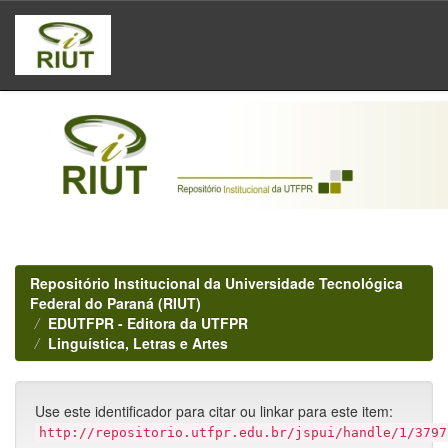
Skip
navigation
Repositório Institucional da Universidade Tecnológica
Federal do Paraná (RIUT)
EDUTFPR - Editora da UTFPR
Linguística, Letras e Artes
Use este identificador para citar ou linkar para este item:
http://repositorio.utfpr.edu.br/jspui/handle/1/3797