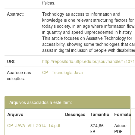
físicas.
Abstract:
Technology as access to information and
knowledge is one relevant structuring factors for
today's society, in an age where information flow
in quantity and speed unprecedented in history.
This article focuses on Assistive Technology for
accessibility, showing some technologies that ca
assist in digital inclusion of people with disabilitie
URI:
http://repositorio.utfpr.edu.br/jspui/handle/1/407
Aparece nas
CP - Tecnologia Java
coleções:
Arquivos associados a este item:
Arquivo
Descrição
Tamanho
Formato
CP_JAVA_VIII_2014_14.pdf
374,66
Adobe
kB
PDF