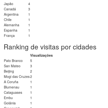
Japão
4
Canadá
3
Argentina
1
Chile
1
Alemanha
1
Espanha
1
França
1
Ranking de visitas por cidades
Visualizações
Pato Branco
5
San Mateo
3
Beijing
2
Mogi das Cruzes
2
A Coruña
1
Blumenau
1
Cataguases
1
Embu
1
Goiânia
1