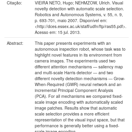
Citação:
VIEIRA NETO, Hugo; NEHMZOW, Ulrich. Visual
novelty detection with automatic scale selection.
Robotics and Autonomous Systems, v. 55, n. 9,
p. 693-701, maio 2007. Disponível em:
<http://dces.essex.ac.uk/staff/udfn/ftp/ras55.pdf>.
Acesso em: 15 jul. 2013.
Abstract:
This paper presents experiments with an
autonomous inspection robot, whose task was to
highlight novel features in its environment from
camera images. The experiments used two
different attention mechanisms — saliency map
and multi-scale Harris detector — and two
different novelty detection mechanisms — Grow-
When-Required (GWR) neural network and an
incremental Principal Component Analysis
(PCA). For all mechanisms we compared fixed-
scale image encoding with automatically scaled
image patches. Results show that automatic
scale selection provides a more efficient
representation of the visual input space, but that
performance is generally better using a fixed-
scale image encoding.