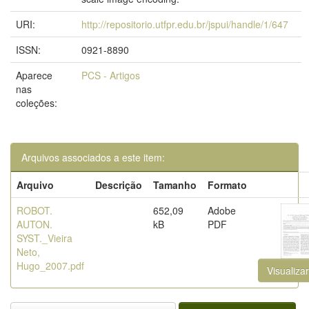
URI:
http://repositorio.utfpr.edu.br/jspui/handle/1/647
ISSN:
0921-8890
Aparece
PCS - Artigos
nas
coleções:
Arquivos associados a este item:
Arquivo
Descrição
Tamanho
Formato
ROBOT.
652,09
Adobe
AUTON.
kB
PDF
SYST._Vieira
Neto,
Hugo_2007.pdf
Visualizar