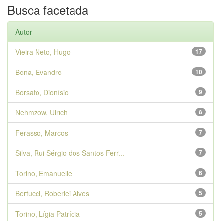
Busca facetada
Autor
Vieira Neto, Hugo
17
Bona, Evandro
10
Borsato, Dionísio
9
Nehmzow, Ulrich
8
Ferasso, Marcos
7
Silva, Rui Sérgio dos Santos Ferr...
7
Torino, Emanuelle
6
Bertucci, Roberlei Alves
5
Torino, Lígia Patrícia
5