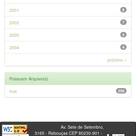
2001
8
2002
7
2000
4
2004
4
próximo >
Possuem Arquivo(s)
true
356
Av. Sete de Setembro,
3165 - Rebouças CEP 80230-901 -