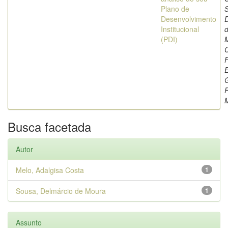
Plano de
Desenvolvimento
Institucional
(PDI)
F
E
F
Busca facetada
Autor
Melo, Adalgisa Costa
1
Sousa, Delmárcio de Moura
1
Assunto