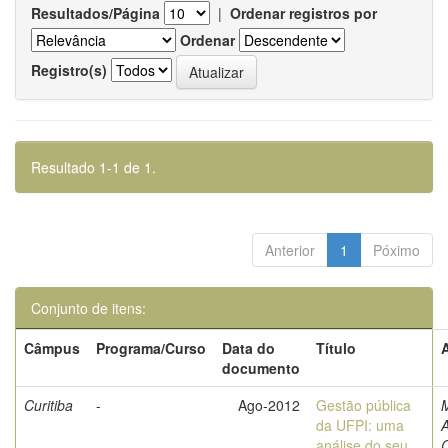
Resultados/Página
|
Ordenar registros por
Ordenar
Registro(s)
Resultado 1-1 de 1.
Anterior
1
Póximo
Conjunto de itens:
Câmpus
Programa/Curso
Data do
Título
documento
Curitiba
-
Ago-2012
Gestão pública
M
da UFPI: uma
A
análise do seu
C