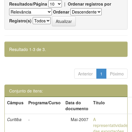
Resultados/Página
|
Ordenar registros por
Ordenar
Registro(s)
Resultado 1-3 de 3.
Anterior
1
Póximo
Conjunto de itens:
Câmpus
Programa/Curso
Data do
Título
documento
Curitiba
-
Mai-2007
A
representatividade
das exportações