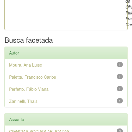
de
Oli
Pal
Fra
Car
Busca facetada
Autor
Moura, Ana Luise
1
Paletta, Francisco Carlos
1
Perfetto, Fábio Viana
1
Zaninelli, Thais
1
Assunto
CIENCIAS SOCIAIS APLICADAS
3