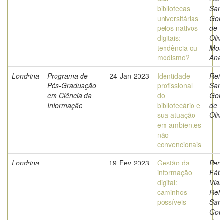
bibliotecas
Sa
universitárias
Go
pelos nativos
de
digitais:
Oli
tendência ou
Mo
modismo?
Ana
Londrina
Programa de
24-Jan-2023
Identidade
Rei
Pós-Graduação
profissional
Sa
em Ciência da
do
Go
Informação
bibliotecário e
de
sua atuação
Oli
em ambientes
não
convencionais
Londrina
-
19-Fev-2023
Gestão da
Per
informação
Fáb
digital:
Via
caminhos
Rei
possíveis
Sa
Go