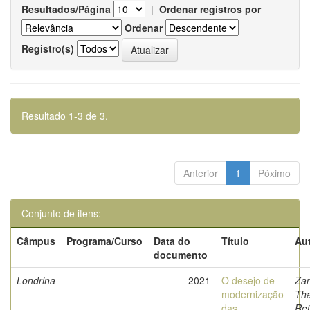
Resultados/Página
|
Ordenar registros por
Ordenar
Registro(s)
Resultado 1-3 de 3.
Anterior
1
Póximo
Conjunto de itens:
Câmpus
Programa/Curso
Data do
Título
Aut
documento
Londrina
-
2021
O desejo de
Zan
modernização
Tha
das
Rei