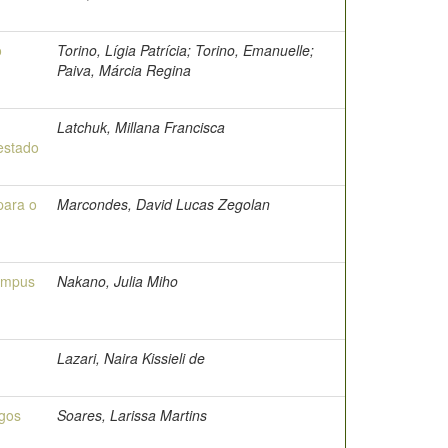
o
Torino, Lígia Patrícia; Torino, Emanuelle;
Paiva, Márcia Regina
Latchuk, Millana Francisca
estado
para o
Marcondes, David Lucas Zegolan
câmpus
Nakano, Julia Miho
Lazari, Naira Kissieli de
igos
Soares, Larissa Martins