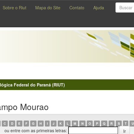
Sobre o Riut
Mapa do Site
Contato
Ajuda
lógica Federal do Paraná (RIUT)
ampo Mourao
C
D
E
F
G
H
I
J
K
L
M
N
O
P
Q
R
S
T
U
ou entre com as primeiras letras: