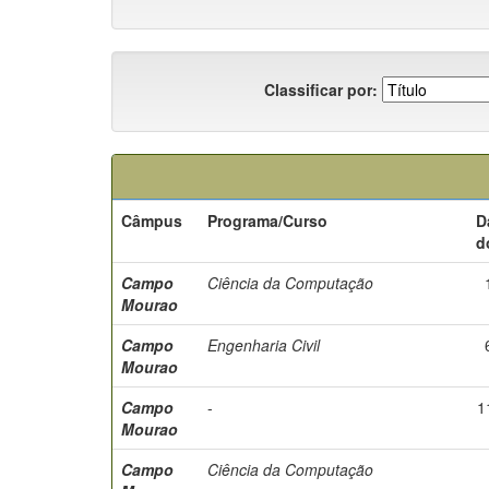
Classificar por:
Câmpus
Programa/Curso
D
d
Campo
Ciência da Computação
Mourao
Campo
Engenharia Civil
Mourao
Campo
-
1
Mourao
Campo
Ciência da Computação