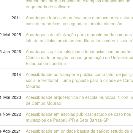
distribuídos para a criação de exemplos trabalhados de
engenharia de software
2011
Abordagem teórica de autovalores e autovetores: estudo
caso de quádricas na segunda e terceira dimensão
2-Mai-2025
Abordagens de otimização para o problema de compras
lote de múltiplos produtos em diferentes comércios eletr
5-Jun-2026
Abordagens epistemológicas e tendências contemporân
Ciência da Informação na pós-graduação da Universida
Estadual de Londrina
2014
Acessibilidade ao transporte público como fator de justiç
social e territorial – uma proposta para a cidade de Cam
Mourão
1-Mai-2023
Acessibilidade arquitetônica na escola municipal Nicon 
de Campo Mourão
9-Nov-2022
Acessibilidade em escolas públicas: estudo de caso nos
municípios de Peabiru-PR e Sete Barras-SP
3-Ago-2021
Acessibilidade em unidade básica de saúde: estudo de 