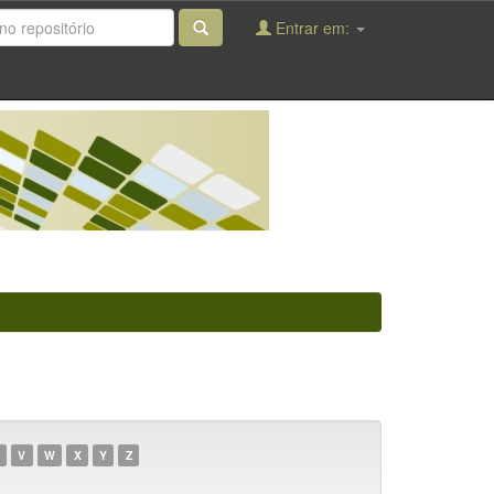
Entrar em:
V
W
X
Y
Z