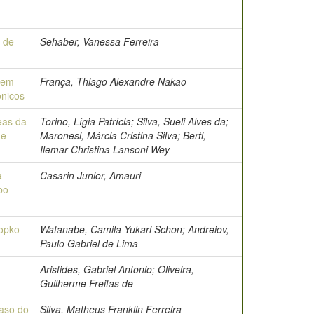
 de
Sehaber, Vanessa Ferreira
 em
França, Thiago Alexandre Nakao
ônicos
eas da
Torino, Lígia Patrícia; Silva, Sueli Alves da;
de
Maronesi, Márcia Cristina Silva; Berti,
Ilemar Christina Lansoni Wey
a
Casarin Junior, Amauri
po
Kopko
Watanabe, Camila Yukari Schon; Andreiov,
Paulo Gabriel de Lima
Aristides, Gabriel Antonio; Oliveira,
Guilherme Freitas de
caso do
Silva, Matheus Franklin Ferreira