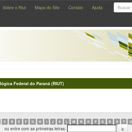
Sobre o Riut
Mapa do Site
Contato
Ajuda
lógica Federal do Paraná (RIUT)
C
D
E
F
G
H
I
J
K
L
M
N
O
P
Q
R
S
T
U
ou entre com as primeiras letras: