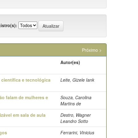
istro(s):
Próximo >
Autor(es)
 científica e tecnológica
Leite, Gizele Iank
ão falam de mulheres e
Souza, Carolina
Martins de
izável em sala de aula
Destro, Wagner
Leandro Sotto
ogos
Ferrarini, Vinicius