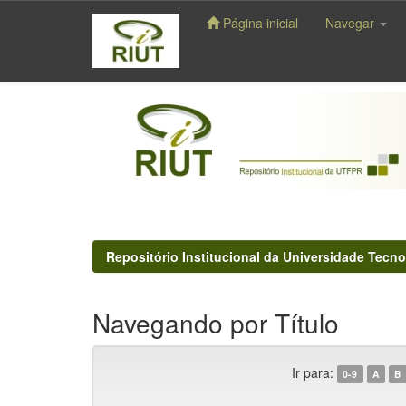
Página inicial
Navegar
Skip
navigation
Repositório Institucional da Universidade Tecno
Navegando por Título
Ir para:
0-9
A
B