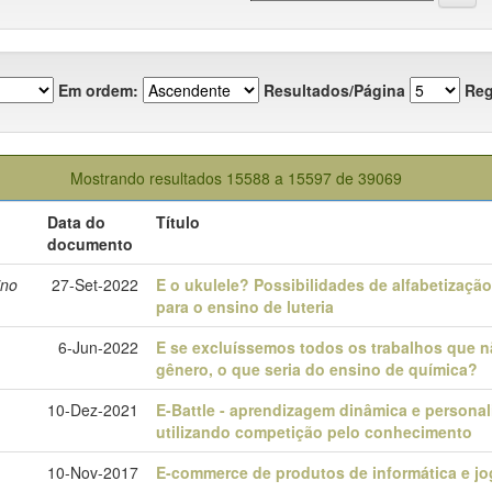
Em ordem:
Resultados/Página
Reg
Mostrando resultados 15588 a 15597 de 39069
Data do
Título
documento
ino
27-Set-2022
E o ukulele? Possibilidades de alfabetização
para o ensino de luteria
6-Jun-2022
E se excluíssemos todos os trabalhos que n
gênero, o que seria do ensino de química?
10-Dez-2021
E-Battle - aprendizagem dinâmica e personal
utilizando competição pelo conhecimento
10-Nov-2017
E-commerce de produtos de informática e j