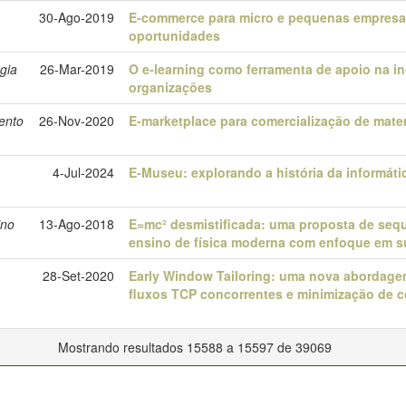
30-Ago-2019
E-commerce para micro e pequenas empresas
oportunidades
gia
26-Mar-2019
O e-learning como ferramenta de apoio na i
organizações
ento
26-Nov-2020
E-marketplace para comercialização de mater
4-Jul-2024
E-Museu: explorando a história da informáti
ino
13-Ago-2018
E=mc² desmistificada: uma proposta de sequ
ensino de física moderna com enfoque em s
28-Set-2020
Early Window Tailoring: uma nova abordage
fluxos TCP concorrentes e minimização de 
Mostrando resultados 15588 a 15597 de 39069