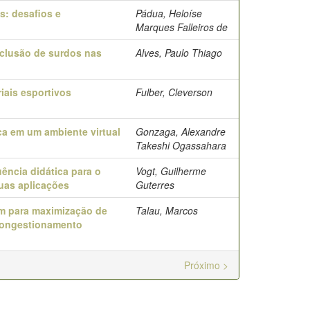
: desafios e
Pádua, Heloíse
Marques Falleiros de
nclusão de surdos nas
Alves, Paulo Thiago
iais esportivos
Fulber, Cleverson
ca em um ambiente virtual
Gonzaga, Alexandre
Takeshi Ogassahara
ência didática para o
Vogt, Guilherme
uas aplicações
Guterres
m para maximização de
Talau, Marcos
congestionamento
Próximo >