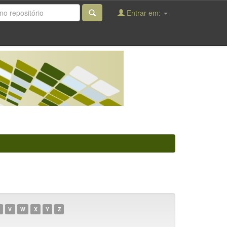
Entrar em:
V
W
X
Y
Z