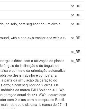
pt_BR
pt_BR
ado, no solo, com seguidor de um eixo e
pt_BR
round, with a one-axis tracker and with a 2-
pt_BR
pt_BR
nergia elétrica com a utilização de placas
pt_BR
do ângulo de inclinação e do ângulo de
taica é por meio da orientação automática
 objetivo deste trabalho é comparar a
, a partir da simulação da geração do
 1 eixo; e com seguidor de 2 eixos. Os
4 módulos da marca DAH Solar de 460 Wp
uma geração anual de 151 MWh, equivalente
ador com 2 eixos para a compra no Brasil.
 maior do que o sistema 1, (cerca de 27 mil