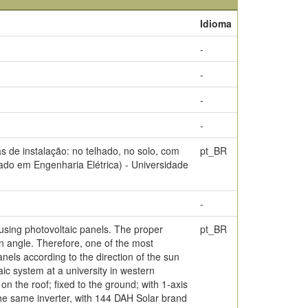
Idioma
-
-
-
-
s de instalação: no telhado, no solo, com
pt_BR
ado em Engenharia Elétrica) - Universidade
-
 using photovoltaic panels. The proper
pt_BR
ion angle. Therefore, one of the most
els according to the direction of the sun
taic system at a university in western
on the roof; fixed to the ground; with 1-axis
he same inverter, with 144 DAH Solar brand