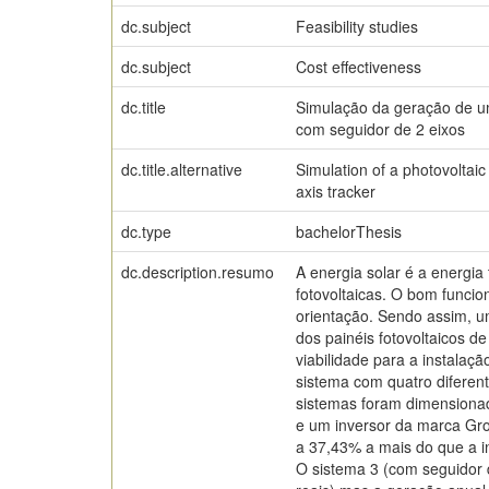
dc.subject
Feasibility studies
dc.subject
Cost effectiveness
dc.title
Simulação da geração de um 
com seguidor de 2 eixos
dc.title.alternative
Simulation of a photovoltaic
axis tracker
dc.type
bachelorThesis
dc.description.resumo
A energia solar é a energia 
fotovoltaicas. O bom funcio
orientação. Sendo assim, u
dos painéis fotovoltaicos d
viabilidade para a instalaç
sistema com quatro diferent
sistemas foram dimension
e um inversor da marca Gro
a 37,43% a mais do que a in
O sistema 3 (com seguidor d