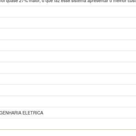
foi quase 27% maior, o que faz esse sistema apresentar o melhor cust
GENHARIA ELETRICA