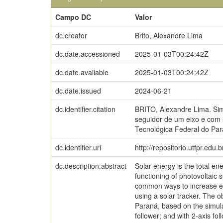
Campo DC
Valor
dc.creator
Brito, Alexandre Lima
dc.date.accessioned
2025-01-03T00:24:42Z
dc.date.available
2025-01-03T00:24:42Z
dc.date.issued
2024-06-21
dc.identifier.citation
BRITO, Alexandre Lima. Simu
seguidor de um eixo e com 
Tecnológica Federal do Par
dc.identifier.uri
http://repositorio.utfpr.edu.
dc.description.abstract
Solar energy is the total e
functioning of photovoltaic s
common ways to increase ene
using a solar tracker. The ob
Paraná, based on the simulat
follower; and with 2-axis f