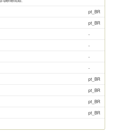
o-benefício.
pt_BR
pt_BR
-
-
-
-
pt_BR
pt_BR
pt_BR
pt_BR