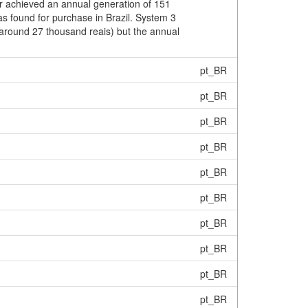
er achieved an annual generation of 151
s found for purchase in Brazil. System 3
 (around 27 thousand reais) but the annual
pt_BR
pt_BR
pt_BR
pt_BR
pt_BR
pt_BR
pt_BR
pt_BR
pt_BR
pt_BR