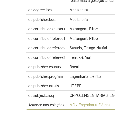
reais) mas a geração anual 
dc.degree.local
Medianeira
dc.publisher.local
Medianeira
dc.contributor.advisor1
Marangoni, Filipe
dc.contributor.referee1
Marangoni, Filipe
dc.contributor.referee2
Santelo, Thiago Naufal
dc.contributor.referee3
Ferruzzi, Yuri
dc.publisher.country
Brasil
dc.publisher.program
Engenharia Elétrica
dc.publisher.initials
UTFPR
dc.subject.cnpq
CNPQ::ENGENHARIAS::EN
Aparece nas coleções:
MD - Engenharia Elétrica