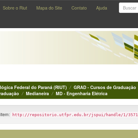
Sobre o Riut
Mapa do Site
Contato
Ajuda
lógica Federal do Paraná (RIUT)
GRAD - Cursos de Graduação
Graduação
Medianeira
MD - Engenharia Elétrica
 item:
http://repositorio.utfpr.edu.br/jspui/handle/1/3571