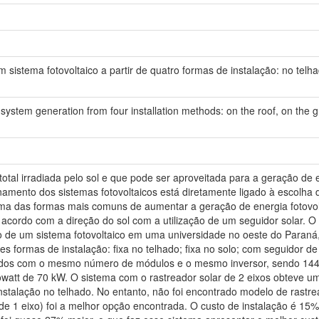
sistema fotovoltaico a partir de quatro formas de instalação: no telh
 system generation from four installation methods: on the roof, on the g
total irradiada pelo sol e que pode ser aproveitada para a geração de e
namento dos sistemas fotovoltaicos está diretamente ligado à escolha 
ma das formas mais comuns de aumentar a geração de energia fotovol
e acordo com a direção do sol com a utilização de um seguidor solar. O
ão de um sistema fotovoltaico em uma universidade no oeste do Paraná
es formas de instalação: fixa no telhado; fixa no solo; com seguidor de
ados com o mesmo número de módulos e o mesmo inversor, sendo 14
watt de 70 kW. O sistema com o rastreador solar de 2 eixos obteve 
stalação no telhado. No entanto, não foi encontrado modelo de rastre
e 1 eixo) foi a melhor opção encontrada. O custo de instalação é 15%