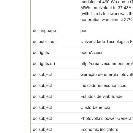
modules of 460 Wp and a Gro
MWh, equivalent to 37.43% m
(with 1-axis follower) was t
generation was almost 27% h
dc.language
por
dc.publisher
Universidade Tecnológica 
dc.rights
openAccess
dc.rights.uri
http://creativecommons.org/
dc.subject
Geração de energia fotovolt
dc.subject
Indicadores econômicos
dc.subject
Estudos de viabilidade
dc.subject
Custo-benefício
dc.subject
Photovoltaic power Generat
dc.subject
Economic indicators