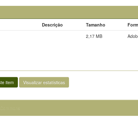
Descrição
Tamanho
Form
2,17 MB
Adob
te item
Visualizar estatísticas
e Commons