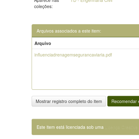
Aparece nas
TD - Engenharia Civil
coleções:
Arquivos associados a este item:
Arquivo
influenciadrenagemsegurancaviaria.pdf
Mostrar registro completo do item
Recomendar e
Este item está licenciada sob uma
Licença Creativ