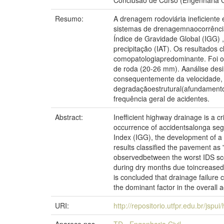
Conclusão de Curso (Engenharia Ci
Resumo:
A drenagem rodoviária ineficiente 
sistemas de drenagemnaocorrência
Índice de Gravidade Global (IGG) 
precipitação (IAT). Os resultados
comopatologiapredominante. Foi ob
de roda (20-26 mm). Aanálise des
consequentemente da velocidade, 
degradaçãoestrutural(afundamento
frequência geral de acidentes.
Abstract:
Inefficient highway drainage is a c
occurrence of accidentsalonga seg
Index (IGG), the development of a
results classified the pavement as 
observedbetween the worst IDS sco
during dry months due toincreasedd
is concluded that drainage failure 
the dominant factor in the overall 
URI:
http://repositorio.utfpr.edu.br/jspu