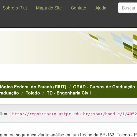
Sobre o Riut
Mapa do Site
Contato
Ajuda
lógica Federal do Paraná (RIUT)
GRAD - Cursos de Graduação
Graduação
Toledo
TD - Engenharia Civil
 item:
http://repositorio.utfpr.edu.br/jspui/handle/1/4052
agem na segurança viária: análise em um trecho da BR-163, Toledo - 