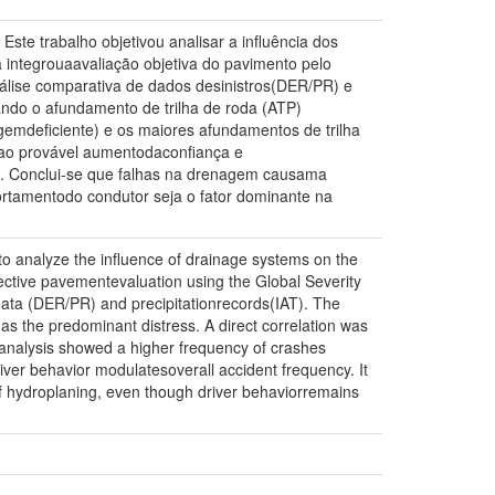
ste trabalho objetivou analisar a influência dos
ntegrouaavaliação objetiva do pavimento pelo
nálise comparativa de dados desinistros(DER/PR) e
ando o afundamento de trilha de roda (ATP)
emdeficiente) e os maiores afundamentos de trilha
 ao provável aumentodaconfiança e
l. Conclui-se que falhas na drenagem causama
tamentodo condutor seja o fator dominante na
 to analyze the influence of drainage systems on the
tive pavementevaluation using the Global Severity
data (DER/PR) and precipitationrecords(IAT). The
 as the predominant distress. A direct correlation was
analysis showed a higher frequency of crashes
ver behavior modulatesoverall accident frequency. It
 of hydroplaning, even though driver behaviorremains