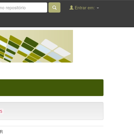
Entrar em:
5
PR