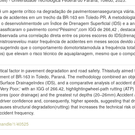
vil) - Universidade Tecnológica Federal do Paraná, Toledo, 2025.
é um agente crítico na degradação de pavimentosenasegurança viária. E
 de acidentes em um trecho da BR-163 em Toledo-PR. A metodologia i
, o desenvolvimentode um Índice de Drenagem Superficial (IDS) e a a
 classificaram o pavimento como"Péssimo",com IGG de 266,42 , destac
servada uma correlação direta entre os piores escores do IDS(drenag
inistrosrevelou maior frequência de acidentes em meses secos devido
sugerindo que o comportamento domotoristamodula a frequência tota
s) que elevam o risco técnico de aquaplanagem, mesmo que o compor
ritical factor in pavement degradation and road safety. Thisstudy aimed
ment of BR-163 in Toledo, Paraná. The methodology combined an objec
 Surface DrainageIndex (IDS), and a comparative analysis of accident 
'Very Poor,' with an IGG of 266.42, highlightingwheel-path rutting (ATP)
res (poor drainage) and the greatest rut depths (20–26mm).Accident 
river confidence and, consequently, higher speeds, suggesting that dri
causes structural degradation(rutting) that increases the technical risk
accident frequency.
i/handle/1/40525