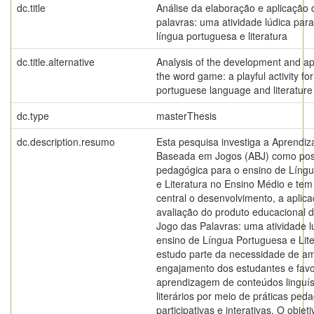
dc.title
Análise da elaboração e aplicação 
palavras: uma atividade lúdica par
língua portuguesa e literatura
dc.title.alternative
Analysis of the development and app
the word game: a playful activity fo
portuguese language and literature
dc.type
masterThesis
dc.description.resumo
Esta pesquisa investiga a Aprendi
Baseada em Jogos (ABJ) como poss
pedagógica para o ensino de Líng
e Literatura no Ensino Médio e te
central o desenvolvimento, a aplica
avaliação do produto educacional
Jogo das Palavras: uma atividade l
ensino de Língua Portuguesa e Lite
estudo parte da necessidade de am
engajamento dos estudantes e favo
aprendizagem de conteúdos linguís
literários por meio de práticas ped
participativas e interativas. O objet