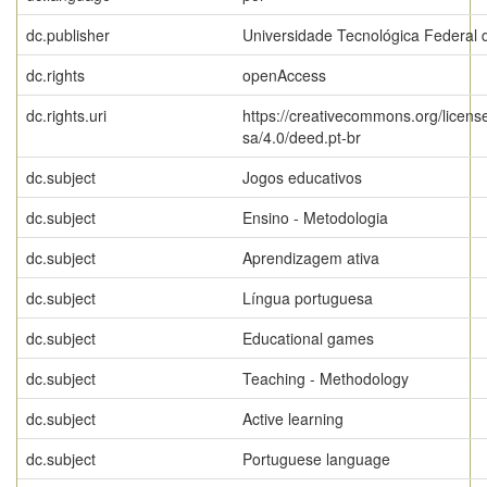
dc.publisher
Universidade Tecnológica Federal 
dc.rights
openAccess
dc.rights.uri
https://creativecommons.org/licens
sa/4.0/deed.pt-br
dc.subject
Jogos educativos
dc.subject
Ensino - Metodologia
dc.subject
Aprendizagem ativa
dc.subject
Língua portuguesa
dc.subject
Educational games
dc.subject
Teaching - Methodology
dc.subject
Active learning
dc.subject
Portuguese language