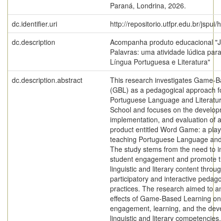
Paraná, Londrina, 2026.
dc.identifier.uri
http://repositorio.utfpr.edu.br/jspui
dc.description
Acompanha produto educacional "
Palavras: uma atividade lúdica par
Língua Portuguesa e Literatura"
dc.description.abstract
This research investigates Game-
(GBL) as a pedagogical approach f
Portuguese Language and Literatur
School and focuses on the develop
implementation, and evaluation of 
product entitled Word Game: a playfu
teaching Portuguese Language and 
The study stems from the need to 
student engagement and promote th
linguistic and literary content thro
participatory and interactive pedago
practices. The research aimed to a
effects of Game-Based Learning on
engagement, learning, and the dev
linguistic and literary competencies,