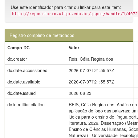
Use este identificador para citar ou linkar para este item:
http://repositorio.utfpr.edu.br/jspui/handle/1/4072
Registro completo de metadados
Campo DC
Valor
dc.creator
Reis, Célia Regina dos
dc.date.accessioned
2026-07-07T21:55:57Z
dc.date.available
2026-07-07T21:55:57Z
dc.date.issued
2026-06-23
dc.identifier.citation
REIS, Célia Regina dos. Análise da
aplicação do jogo das palavras: um
lúdica para o ensino de língua por
literatura. 2026. Dissertação (Mes
Ensino de Ciências Humanas, Socia
Natureza) - Universidade Tecnológ