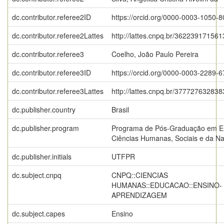
dc.contributor.referee2ID
https://orcid.org/0000-0003-1050-
dc.contributor.referee2Lattes
http://lattes.cnpq.br/36223917156
dc.contributor.referee3
Coelho, João Paulo Pereira
dc.contributor.referee3ID
https://orcid.org/0000-0003-2289-
dc.contributor.referee3Lattes
http://lattes.cnpq.br/37772763283
dc.publisher.country
Brasil
dc.publisher.program
Programa de Pós-Graduação em E
Ciências Humanas, Sociais e da N
dc.publisher.initials
UTFPR
dc.subject.cnpq
CNPQ::CIENCIAS
HUMANAS::EDUCACAO::ENSINO-
APRENDIZAGEM
dc.subject.capes
Ensino