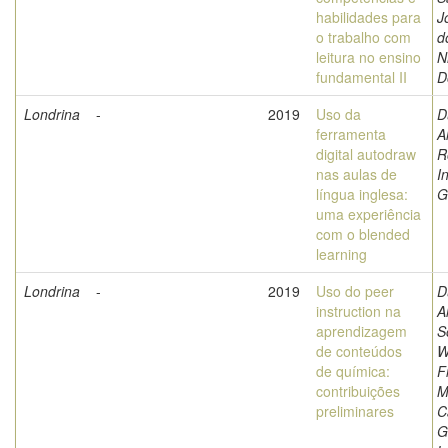
habilidades para
J
o trabalho com
d
leitura no ensino
N
fundamental II
D
Londrina
-
2019
Uso da
D
ferramenta
A
digital autodraw
R
nas aulas de
I
língua inglesa:
G
uma experiência
com o blended
learning
Londrina
-
2019
Uso do peer
D
instruction na
A
aprendizagem
S
de conteúdos
W
de química:
F
contribuições
M
preliminares
C
G