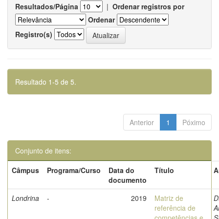
Resultados/Página
|
Ordenar registros por
Ordenar
Registro(s)
Resultado 1-5 de 5.
Anterior
1
Póximo
Conjunto de itens:
Câmpus
Programa/Curso
Data do
Título
A
documento
Londrina
-
2019
Matriz de
D
referência de
A
competências e
S