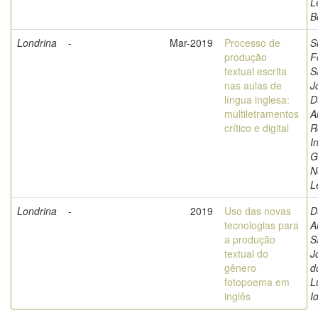
L
B
Londrina
-
Mar-2019
Processo de
S
produção
F
textual escrita
S
nas aulas de
J
língua inglesa:
D
multiletramentos
A
crítico e digital
R
I
G
N
L
Londrina
-
2019
Uso das novas
D
tecnologias para
A
a produção
S
textual do
J
gênero
d
fotopoema em
L
inglês
I