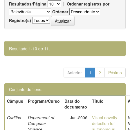
Resultados/Página
|
Ordenar registros por
Ordenar
Registro(s)
Resultado 1-10 de 11.
Anterior
1
2
Póximo
Conjunto de itens:
Câmpus
Programa/Curso
Data do
Título
A
documento
Curitiba
Department of
Jun-2006
Visual novelty
V
Computer
detection for
N
Science
autonomous