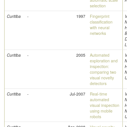
automatic scale
selection
Curitiba
-
1997
Fingerprint
V
classification
N
with neural
H
networks
B
D
L
Curitiba
-
2005
Automated
V
exploration and
N
inspection:
H
comparing two
visual novelty
U
detectors
Curitiba
-
Jul-2007
Real-time
V
automated
N
visual inspection
H
using mobile
robots
U