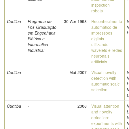
inspection
robots
Curitiba
Programa de
30-Abr-1998
Reconhecimento
V
Pós-Graduação
automático de
N
em Engenharia
impressões
Elétrica e
digitais
Informática
utilizando
Industrial
wavelets e redes
neuronais
artificiais
Curitiba
-
Mai-2007
Visual novelty
V
detection with
N
automatic scale
H
selection
U
Curitiba
-
2006
Visual attention
and novelty
U
detection:
V
experiments with
N