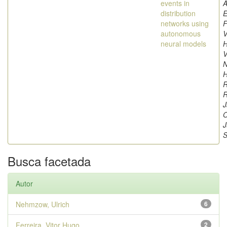
events in
A
distribution
E
networks using
F
autonomous
V
neural models
H
V
N
H
R
R
J
O
J
S
Busca facetada
Autor
Nehmzow, Ulrich
6
Ferreira, Vitor Hugo
2