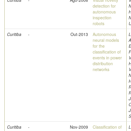
Curitiba
-
Ago-2008
Visual novelty
V
detection for
N
autonomous
H
inspection
robots
U
Curitiba
-
Out-2013
Autonomous
L
neural models
A
for the
E
classification of
F
events in power
V
distribution
H
networks
V
N
H
R
R
J
O
J
S
Curitiba
-
Nov-2009
Classification of
L