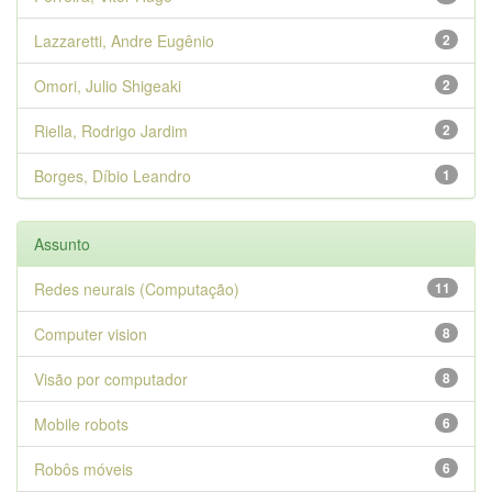
Lazzaretti, Andre Eugênio
2
Omori, Julio Shigeaki
2
Riella, Rodrigo Jardim
2
Borges, Díbio Leandro
1
Assunto
Redes neurais (Computação)
11
Computer vision
8
Visão por computador
8
Mobile robots
6
Robôs móveis
6