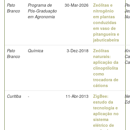
Pato
Programa de
30-Mar-2026
Zeólitas e
Pe
Branco
Pós-Graduação
nitrogênio
Je
em Agronomia
em plantas
Nu
conduzidas
em vaso de
pitangueira e
jabuticabeira
Pato
Química
3-Dez-2018
Zeólitas
Kn
Branco
naturais:
Ca
aplicação da
Ca
clinoptilolita
como
trocadora de
cátions
Curitiba
-
11-Abr-2013
ZigBee:
Ne
estudo da
Ed
tecnologia e
aplicação no
sistema
elétrico de