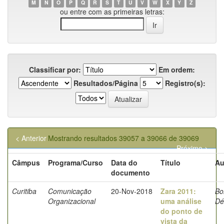
M
N
O
P
Q
R
S
T
U
V
W
X
Y
Z
ou entre com as primeiras letras:
Classificar por:
Em ordem:
Resultados/Página
Registro(s):
< Anterior
Mostrando resultados 39057 a 39066 de 39069
Próximo >
Câmpus
Programa/Curso
Data do
Título
Au
documento
Curitiba
Comunicação
20-Nov-2018
Zara 2011:
Bor
Organizacional
uma análise
Dé
do ponto de
vista da