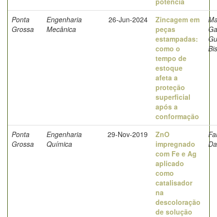
potência
Ponta
Engenharia
26-Jun-2024
Zincagem em
Ma
Grossa
Mecânica
peças
Ga
estampadas:
Gu
como o
Bi
tempo de
estoque
afeta a
proteção
superficial
após a
conformação
Ponta
Engenharia
29-Nov-2019
ZnO
Fa
Grossa
Química
impregnado
Da
com Fe e Ag
aplicado
como
catalisador
na
descoloração
de solução