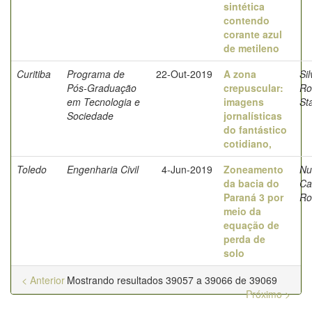
sintética
contendo
corante azul
de metileno
Curitiba
Programa de
22-Out-2019
A zona
Sil
Pós-Graduação
crepuscular:
Ro
em Tecnologia e
imagens
St
Sociedade
jornalísticas
do fantástico
cotidiano,
Toledo
Engenharia Civil
4-Jun-2019
Zoneamento
Nu
da bacia do
Ca
Paraná 3 por
Ro
meio da
equação de
perda de
solo
< Anterior
Mostrando resultados 39057 a 39066 de 39069
Próximo >