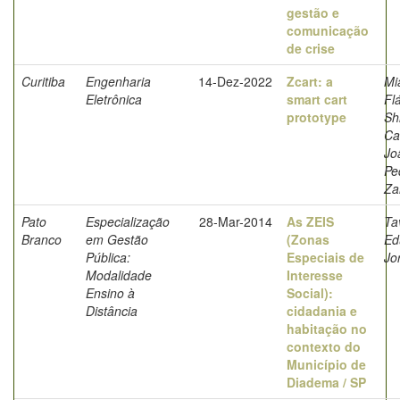
gestão e
comunicação
de crise
Curitiba
Engenharia
14-Dez-2022
Zcart: a
Mi
Eletrônica
smart cart
Fl
prototype
Sh
Ca
Jo
Pe
Za
Pato
Especialização
28-Mar-2014
As ZEIS
Ta
Branco
em Gestão
(Zonas
Ed
Pública:
Especiais de
Jo
Modalidade
Interesse
Ensino à
Social):
Distância
cidadania e
habitação no
contexto do
Município de
Diadema / SP